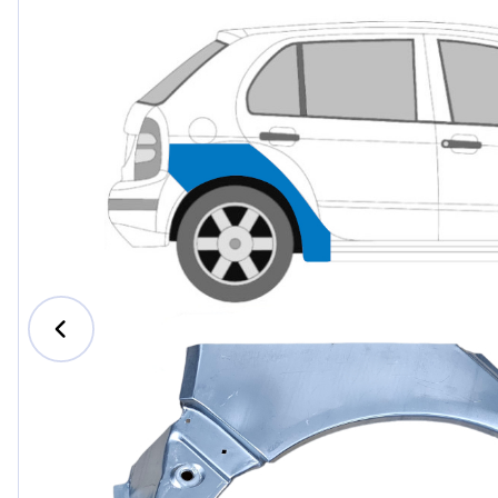
Ford
Honda
Hyundai
Iveco
Jeep
Kia
MAN
Mazda
Mercede
Nissan
Opel Vau