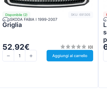
Disponibile (2)
SKU: 691305
SKODA FABIA I 1999-2007
Griglia
L
s
p
52,92€
S
(0)
Aggiungi al carrello