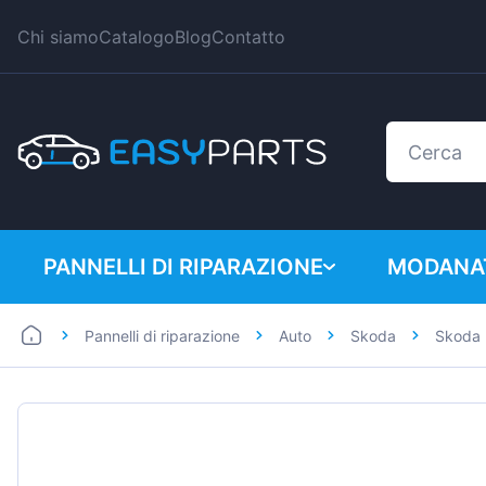
Chi siamo
Catalogo
Blog
Contatto
PANNELLI DI RIPARAZIONE
MODANAT
Pannelli di riparazione
Auto
Skoda
Skoda 
Auto
BMW
Furgoni
Citroen
Dacia
Fiat