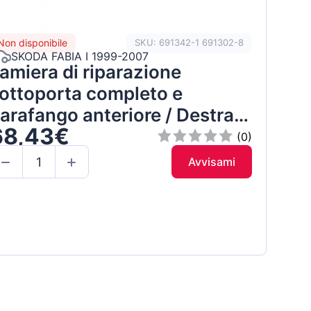
Non disponibile
SKU: 691342-1 691302-8
SKODA FABIA I 1999-2007
amiera di riparazione
ottoporta completo e
arafango anteriore / Destra /
68,43€
et
(0)
Avvisami