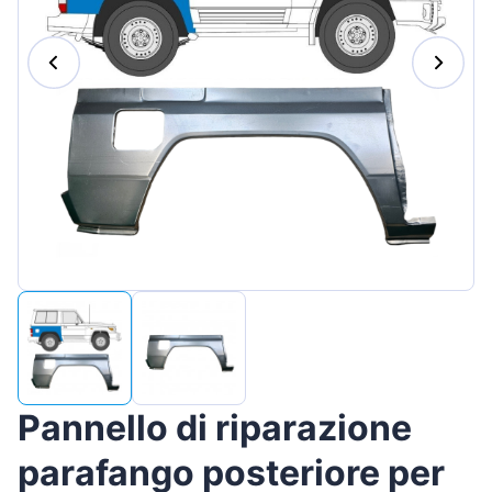
Magyar
Lietuvių
Hrvatski
Português
Slovenian
Latvian
Slovenčina
Pannello di riparazione
parafango posteriore per