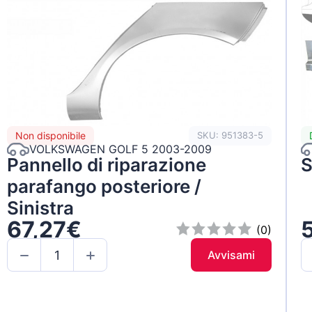
Non disponibile
SKU: 951383-5
VOLKSWAGEN GOLF 5 2003-2009
Pannello di riparazione
S
parafango posteriore /
Sinistra
67,27€
(0)
Avvisami