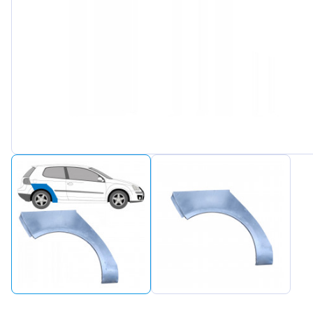
Peugeot
Renault
Seat
Skoda
Suzuki
Tesla
Toyota
Volkswa