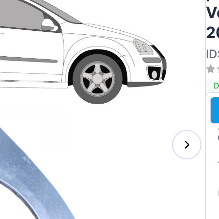
V
2
ID
D
s-Benz
xhall