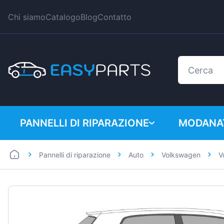
Chi siamo
Catalogo
Blog
Contatto
PANNELLI DI RIPARAZIONE
MODANAT
Pannelli di riparazione
Auto
Volkswagen
V
Auto
BMW
Furgoni
Citroen
Dacia
Fiat