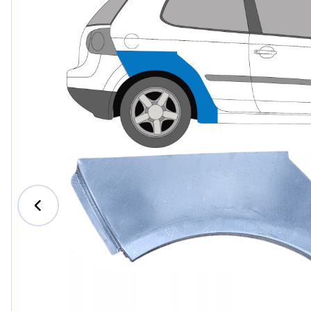
Ford
Honda
Hyundai
Iveco
Jeep
Kia
MAN
Mazda
Mercede
Nissan
Opel Vau