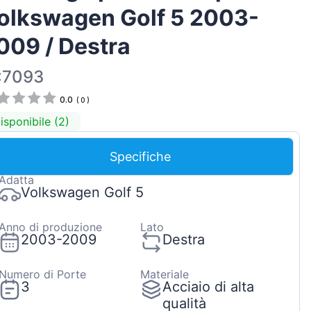
olkswagen Golf 5 2003-
Magyar
Lietuvių
009 / Destra
Hrvatski
:7093
Português
0.0
(
0
)
Slovenian
isponibile (2)
Latvian
Slovenčina
Specifiche
Adatta
Volkswagen Golf 5
Anno di produzione
Lato
2003-2009
Destra
Numero di Porte
Materiale
3
Acciaio di alta
qualità