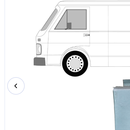
Ford
Honda
Hyundai
Iveco
Jeep
Kia
MAN
Mazda
Mercede
Nissan
Opel Vau