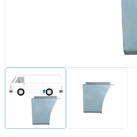
Peugeot
Renault
Seat
Skoda
Suzuki
Tesla
Toyota
Volkswa