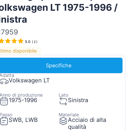
olkswagen LT 1975-1996 /
Magyar
Lietuvių
inistra
Hrvatski
:7959
Português
5.0
(
2
)
Slovenian
ltimo disponibile
Latvian
Slovenčina
Specifiche
Adatta
Volkswagen LT
Anno di produzione
Lato
1975-1996
Sinistra
Passo
Materiale
SWB, LWB
Acciaio di alta
qualità