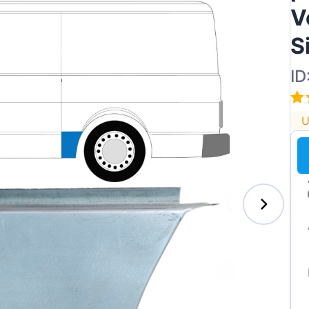
V
S
ID
U
s-Benz
xhall