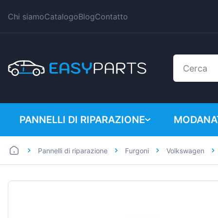
Chi siamo
Catalogo
Blog
Contatto
PANNELLI DI RIPARAZIONE
MODANAT
Pannelli di riparazione
Furgoni
Volkswagen
Auto
BMW
Furgoni
Citroen
Dacia
Fiat