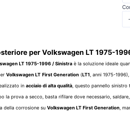
Con
osteriore per Volkswagen LT 1975-1996
kswagen LT 1975-1996 / Sinistra
è la soluzione ideale qua
per
Volkswagen LT
First Generation
(
LT1
, anni 1975-1996),
Realizzato in
acciaio di alta qualità
, questo pannello sinistro 
po la prova a secco, basta rifilare dove necessario, saldare
ca della corrosione su
Volkswagen LT First Generation
, ma