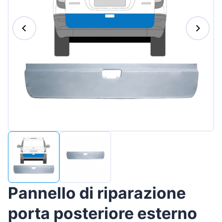
Magyar
Lietuvių
Hrvatski
Português
Slovenian
Latvian
Slovenčina
Pannello di riparazione
porta posteriore esterno