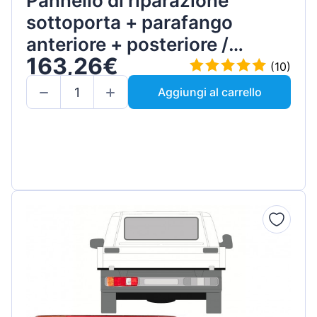
Pannello di riparazione
sottoporta + parafango
anteriore + posteriore /
163,26€
Sinistra+Destra / Set
(10)
Aggiungi al carrello