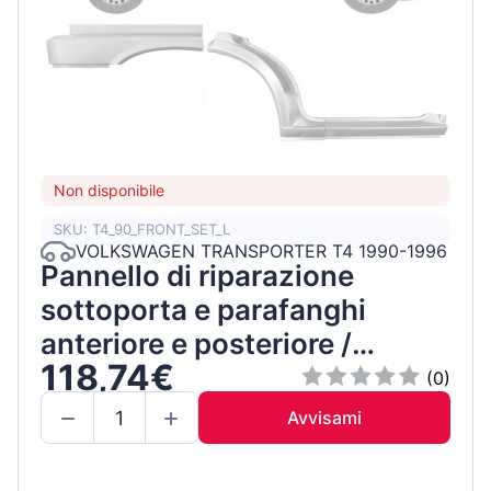
Non disponibile
SKU: T4_90_FRONT_SET_L
VOLKSWAGEN TRANSPORTER T4 1990-1996
Pannello di riparazione
sottoporta e parafanghi
anteriore e posteriore /
118,74€
Sinistra / Set
(0)
Avvisami