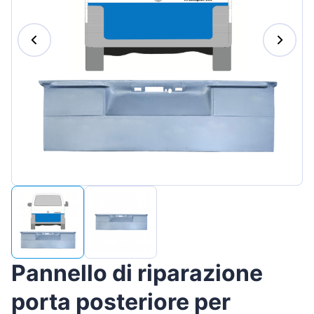
Magyar
Lietuvių
Hrvatski
Português
Slovenian
Latvian
Slovenčina
Pannello di riparazione
porta posteriore per