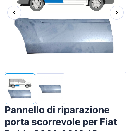
Magyar
Lietuvių
Hrvatski
Português
Slovenian
Latvian
Slovenčina
Pannello di riparazione
porta scorrevole per Fiat