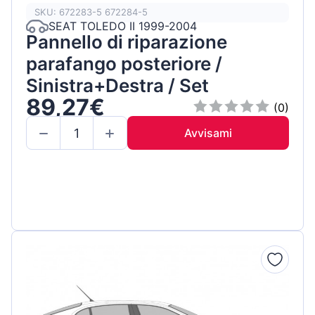
SKU: 672283-5 672284-5
SEAT TOLEDO II 1999-2004
Pannello di riparazione
parafango posteriore /
Sinistra+Destra / Set
89,27€
(0)
Avvisami