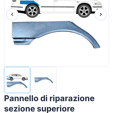
Magyar
Lietuvių
Hrvatski
Português
Slovenian
Latvian
Slovenčina
Pannello di riparazione
sezione superiore