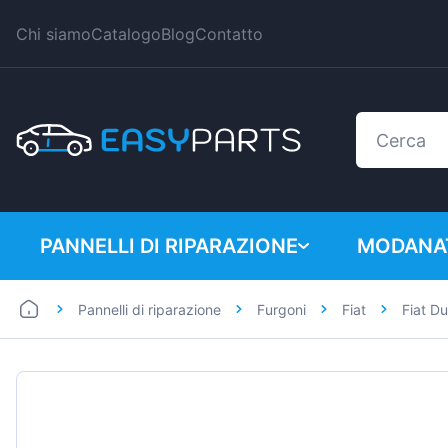
Chi siamo
Catalogo
Blog
Contatto
PANNELLI DI RIPARAZIONE
MODANAT
Pannelli di riparazione
Furgoni
Fiat
Fiat D
Auto
BMW
Furgoni
Citroen
Dacia
Fiat