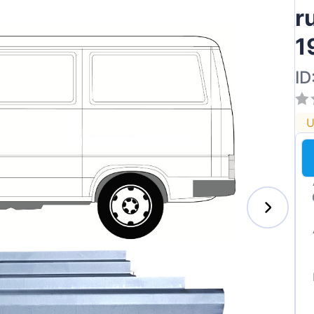
r
1
ID
U
s-Benz
xhall