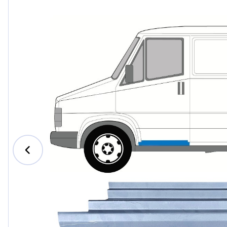
Ford
Honda
Hyundai
Iveco
Jeep
Kia
MAN
Mazda
Mercede
Nissan
Opel Vau