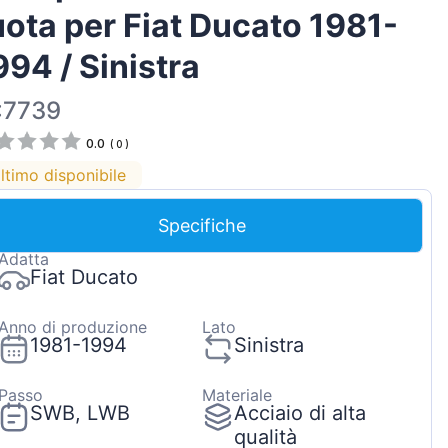
uota per Fiat Ducato 1981-
Magyar
Lietuvių
994 / Sinistra
Hrvatski
:7739
Português
0.0
(
0
)
Slovenian
ltimo disponibile
Latvian
Slovenčina
Specifiche
Adatta
Fiat Ducato
Anno di produzione
Lato
1981-1994
Sinistra
Passo
Materiale
SWB, LWB
Acciaio di alta
qualità