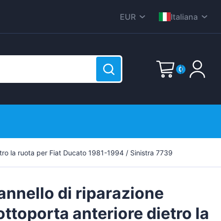
EUR
Italiana
CZK
English
DKK
Nederlands
0
HUF
Deutsch
PLN
Polski
E-Mail
GBP
Čeština
RON
Dansk
SEK
Password
(?)
Français
etro la ruota per Fiat Ducato 1981-1994 / Sinistra 7739
o è vuoto!
USD
Română
Svenska
annello di riparazione
Español
ottoporta anteriore dietro la
Suomen
Sign up now