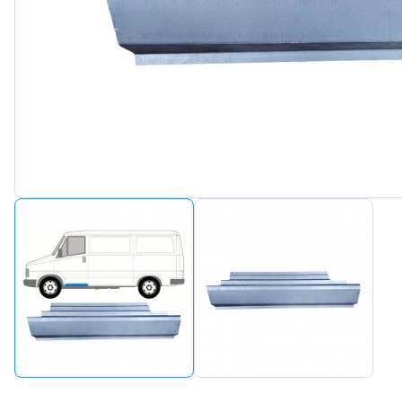
Peugeot
Renault
Seat
Skoda
Suzuki
Tesla
Toyota
Volkswa