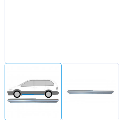
Peugeot
Renault
Seat
Skoda
Suzuki
Tesla
Toyota
Volkswa