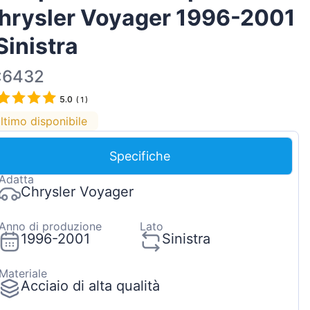
hrysler Voyager 1996-2001
Magyar
Lietuvių
 Sinistra
Hrvatski
:6432
Português
5.0
(
1
)
Slovenian
ltimo disponibile
Latvian
Slovenčina
Specifiche
Adatta
Chrysler Voyager
Anno di produzione
Lato
1996-2001
Sinistra
Materiale
Acciaio di alta qualità