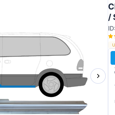
C
/
ID
U
s-Benz
xhall