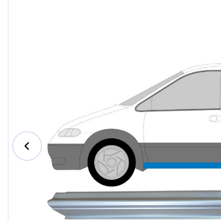
Ford
Honda
Hyundai
Iveco
Jeep
Kia
MAN
Mazda
Mercede
Nissan
Opel Vau