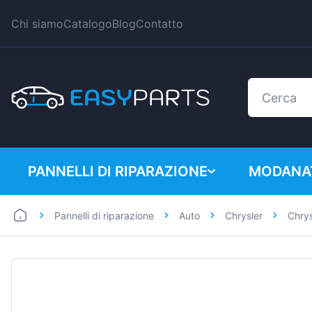
Chi siamo
Catalogo
Blog
Contatto
PANNELLI DI RIPARAZIONE
MODANAT
Pannelli di riparazione
Auto
Chrysler
Chry
Auto
BMW
Furgoni
Citroen
Dacia
Fiat