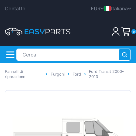
Contatto
EUR
Italiana
CZK
English
0
DKK
Nederlands
HUF
Deutsch
PLN
Polski
GBP
Čeština
Pannelli di
Ford Transit 2000-
RON
Furgoni
Ford
Dansk
riparazione
2013
SEK
Français
Il carrello è vuoto!
USD
Română
Svenska
Español
Suomen