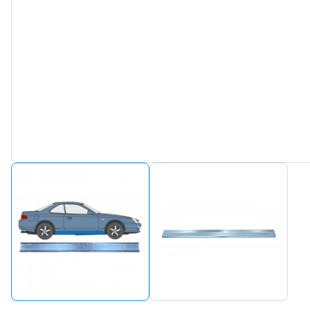
Peugeot
Renault
Seat
Skoda
Suzuki
Tesla
Toyota
Volkswa