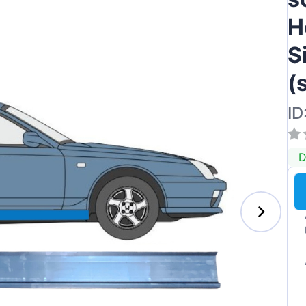
H
S
(
ID
D
s-Benz
xhall