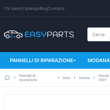
Chi siamo
Catalogo
Blog
Contatto
PANNELLI DI RIPARAZIONE
MODANAT
Pannelli di
Honda 
Auto
Honda
Auto
BMW
riparazione
2001
Furgoni
Citroen
Dacia
Fiat