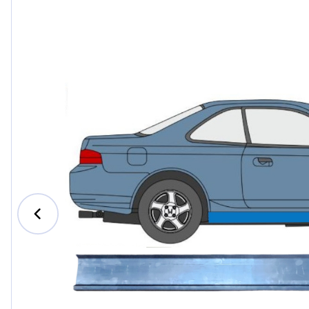
Ford
Honda
Hyundai
Iveco
Jeep
Kia
MAN
Mazda
Mercede
Nissan
Opel Vau