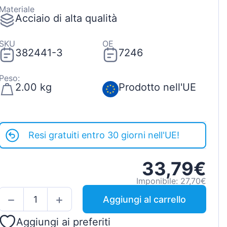
Materiale
Acciaio di alta qualità
SKU
OE
382441-3
7246
Peso:
2.00 kg
Prodotto nell'UE
Resi gratuiti entro 30 giorni nell'UE!
33,79€
Imponibile: 27,70€
Aggiungi al carrello
Aggiungi ai preferiti