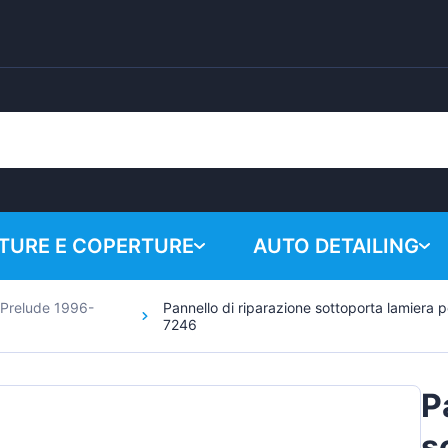
URE E COPERTURE
AUTO DETAILING
Prelude 1996-
Pannello di riparazione sottoporta lamiera 
Il carrell
Prodotti chimici
7246
Sistema di lucidatura
P
Accessori
s