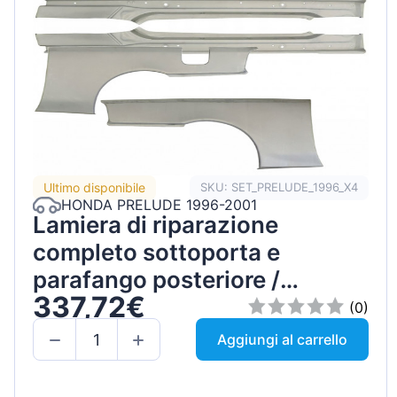
Ultimo disponibile
SKU: SET_PRELUDE_1996_X4
HONDA PRELUDE 1996-2001
Lamiera di riparazione
completo sottoporta e
parafango posteriore /
337,72€
Sinistra+Destra / Set
(0)
Aggiungi al carrello