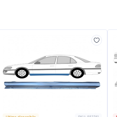
Ultimo disponibile
SKU: 552741