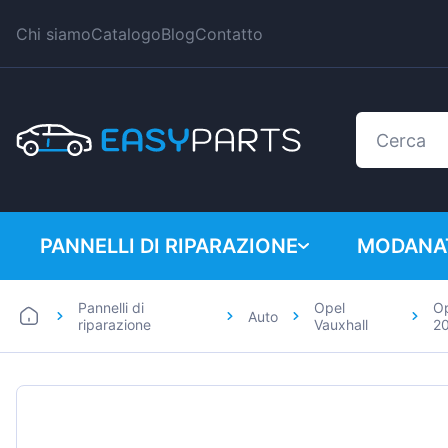
Chi siamo
Catalogo
Blog
Contatto
PANNELLI DI RIPARAZIONE
MODANAT
Pannelli di
Opel
Op
Auto
Auto
BMW
riparazione
Vauxhall
2
Furgoni
Citroen
Dacia
Fiat