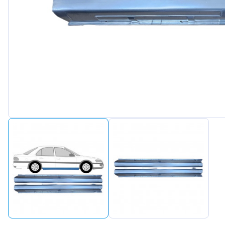
Peugeot
Renault
Seat
Skoda
Suzuki
Tesla
Toyota
Volkswa