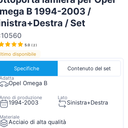
Magyar
mega B 1994-2003 /
Lietuvių
inistra+Destra / Set
Hrvatski
Português
:10560
Slovenian
5.0
(
2
)
Latvian
ltimo disponibile
Slovenčina
Specifiche
Contenuto del set
Adatta
Opel Omega B
Anno di produzione
Lato
1994-2003
Sinistra+Destra
Materiale
Acciaio di alta qualità