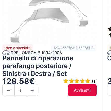
Non disponibile
SKU: 552783-3 552784-3
OPEL OMEGA B 1994-2003
Pannello di riparazione
C
parafango posteriore /
Sinistra+Destra / Set
128,58€
(1)
Avvisami