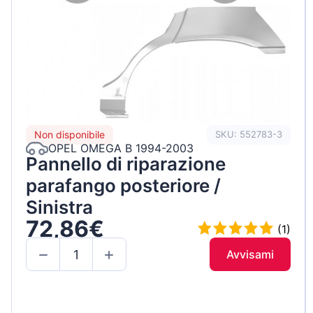
Non disponibile
SKU: 552783-3
OPEL OMEGA B 1994-2003
Pannello di riparazione
parafango posteriore /
Sinistra
72,86€
(1)
Avvisami