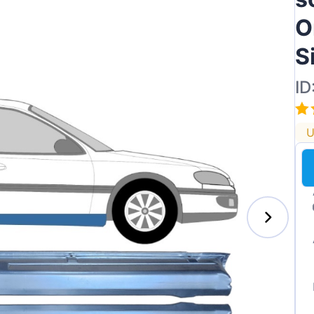
O
S
ID
U
s-Benz
xhall