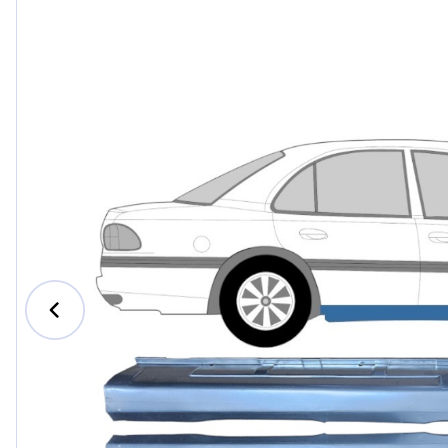
Ford
Honda
Hyundai
Iveco
Jeep
Kia
MAN
Mazda
Mercede
Nissan
Opel Vau