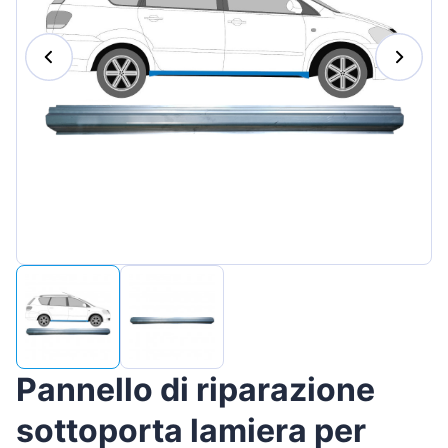
Magyar
Lietuvių
Hrvatski
Português
Slovenian
Latvian
Slovenčina
Pannello di riparazione
sottoporta lamiera per