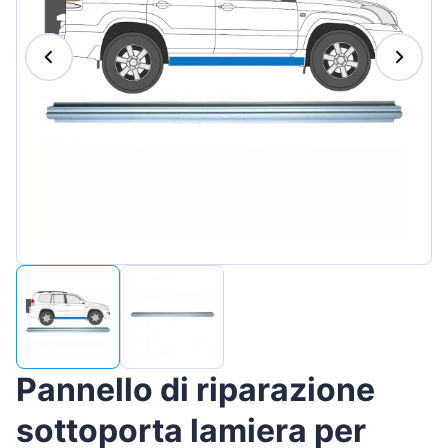
Magyar
Lietuvių
Hrvatski
Português
Slovenian
Latvian
Slovenčina
Pannello di riparazione
sottoporta lamiera per