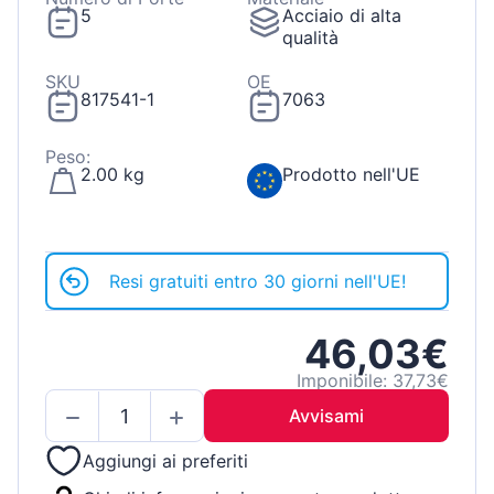
5
Acciaio di alta
qualità
SKU
OE
817541-1
7063
Peso:
2.00 kg
Prodotto nell'UE
Resi gratuiti entro 30 giorni nell'UE!
46,03€
Imponibile: 37,73€
Avvisami
Aggiungi ai preferiti