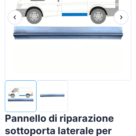
Magyar
Lietuvių
Hrvatski
Português
Slovenian
Latvian
Slovenčina
Pannello di riparazione
sottoporta laterale per