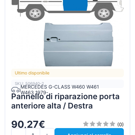
Ultimo disponibile
SKU: 506940-2
MERCEDES G-CLASS W460 W461
W463 1979-
Pannello di riparazione porta
anteriore alta / Destra
90,27€
(0)