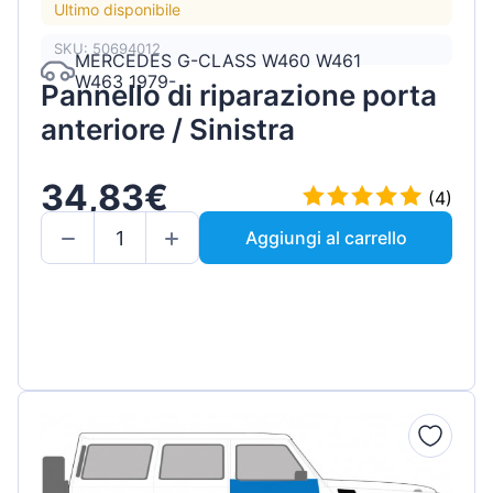
Ultimo disponibile
SKU: 50694012
MERCEDES G-CLASS W460 W461
W463 1979-
Pannello di riparazione porta
anteriore / Sinistra
34,83€
(4)
Aggiungi al carrello