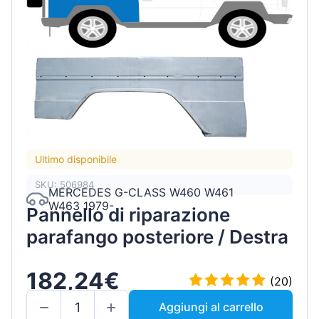
Ultimo disponibile
SKU: 506984
MERCEDES G-CLASS W460 W461
W463 1979-
Pannello di riparazione
parafango posteriore / Destra
182,24€
(20)
Aggiungi al carrello