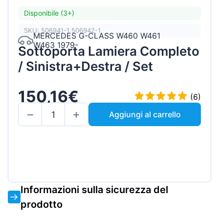
Disponibile (3+)
SKU: 506941-1 506942-1
MERCEDES G-CLASS W460 W461
W463 1979-
Sottoporta Lamiera Completo
/ Sinistra+Destra / Set
150,16€
(6)
Aggiungi al carrello
Informazioni sulla sicurezza del
prodotto