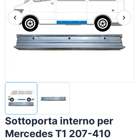
Magyar
Lietuvių
Hrvatski
Português
Slovenian
Latvian
Slovenčina
Sottoporta interno per
Mercedes T1 207-410