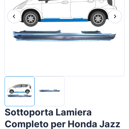
Magyar
Lietuvių
Hrvatski
Português
Slovenian
Latvian
Slovenčina
Sottoporta Lamiera
Completo per Honda Jazz