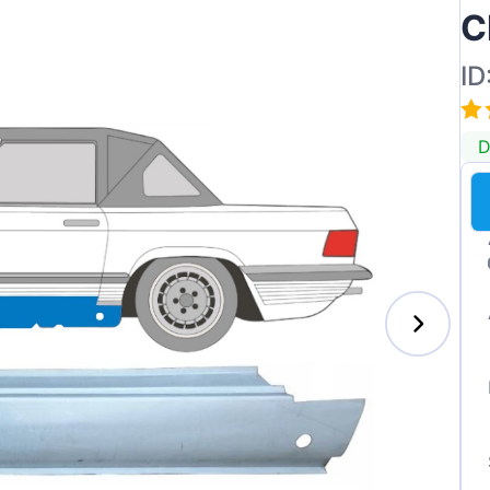
C
ID
D
s-Benz
xhall