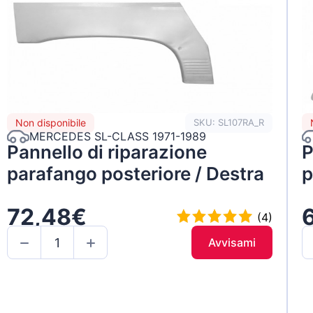
Non disponibile
SKU: SL107RA_R
MERCEDES SL-CLASS 1971-1989
Pannello di riparazione
P
parafango posteriore / Destra
p
72,48€
(4)
Avvisami