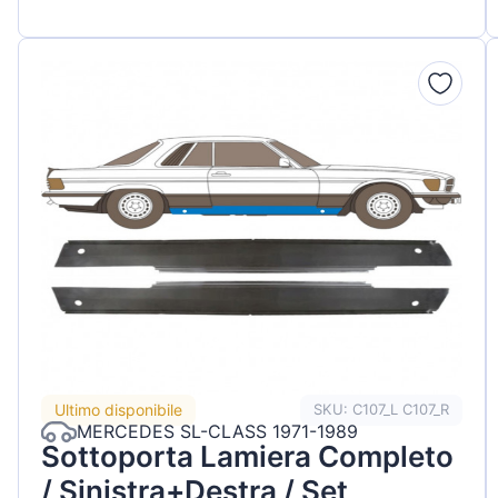
Ultimo disponibile
SKU: C107_L C107_R
MERCEDES SL-CLASS 1971-1989
Sottoporta Lamiera Completo
/ Sinistra+Destra / Set