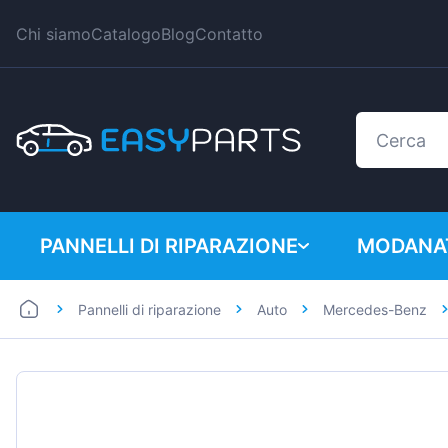
Chi siamo
Catalogo
Blog
Contatto
PANNELLI DI RIPARAZIONE
MODANAT
Pannelli di riparazione
Auto
Mercedes-Benz
Auto
BMW
Furgoni
Citroen
Dacia
Fiat