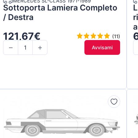
MERCEDES SL-CLASS 1971-1989
Sottoporta Lamiera Completo
L
/ Destra
r
a
121,67€
(11)
Avvisami