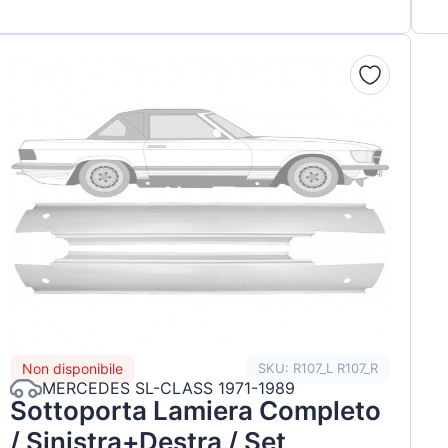
Non disponibile
SKU: R107_L R107_R
MERCEDES SL-CLASS 1971-1989
Sottoporta Lamiera Completo
/ Sinistra+Destra / Set