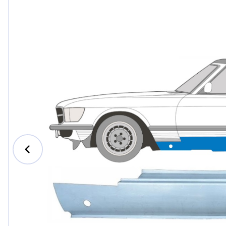
Ford
Honda
Hyundai
Iveco
Jeep
Kia
MAN
Mazda
Mercede
Nissan
Opel Vau