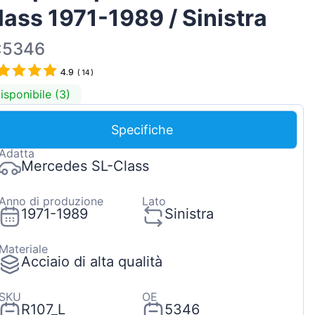
lass 1971-1989 / Sinistra
Magyar
Lietuvių
:5346
Hrvatski
4.9
(
14
)
Português
isponibile (3)
Slovenian
Specifiche
Latvian
Adatta
Slovenčina
Mercedes SL-Class
Anno di produzione
Lato
1971-1989
Sinistra
Materiale
Acciaio di alta qualità
SKU
OE
R107_L
5346