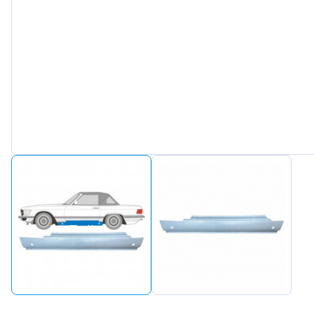
Peugeot
Renault
Seat
Skoda
Suzuki
Tesla
Toyota
Volkswa