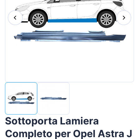
Magyar
Lietuvių
Hrvatski
Português
Slovenian
Latvian
Slovenčina
Sottoporta Lamiera
Completo per Opel Astra J