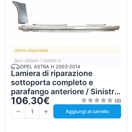
Ultimo disponibile
SKU: 550941-1 550901-9
OPEL ASTRA H 2003-2014
Lamiera di riparazione
sottoporta completo e
parafango anteriore / Sinistra
106,30€
/ Set
(0)
Aggiungi al carrello