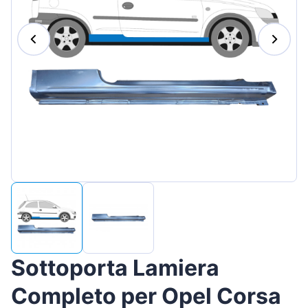
Magyar
Lietuvių
Hrvatski
Português
Slovenian
Latvian
Slovenčina
Sottoporta Lamiera
Completo per Opel Corsa