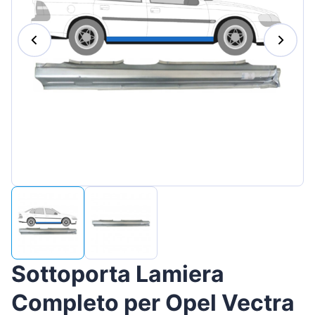
Magyar
Lietuvių
Hrvatski
Português
Slovenian
Latvian
Slovenčina
Sottoporta Lamiera
Completo per Opel Vectra