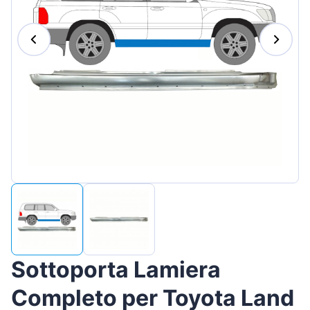
Magyar
Lietuvių
Hrvatski
Português
Slovenian
Latvian
Slovenčina
Sottoporta Lamiera
Completo per Toyota Land