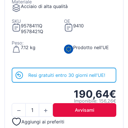
Materiale
Acciaio di alta qualità
SKU
OE
9578411Q
9410
9578421Q
Peso:
7.12 kg
Prodotto nell'UE
Resi gratuiti entro 30 giorni nell'UE!
190,64€
Imponibile: 156,26€
Avvisami
Aggiungi ai preferiti