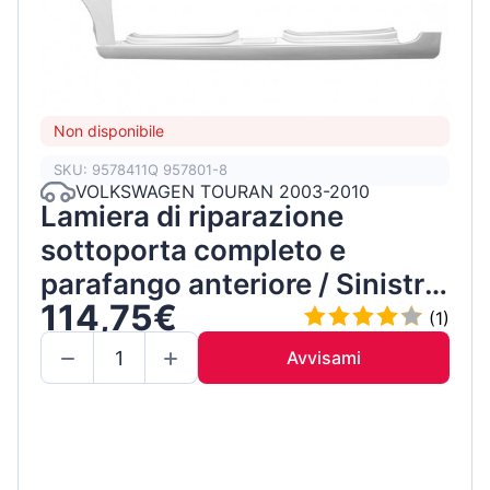
Non disponibile
SKU: 9578411Q 957801-8
VOLKSWAGEN TOURAN 2003-2010
Lamiera di riparazione
sottoporta completo e
parafango anteriore / Sinistra
114,75€
/ Set
(1)
Avvisami