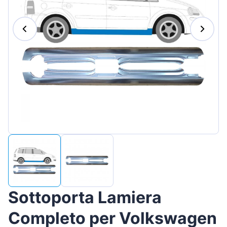
Magyar
Lietuvių
Hrvatski
Português
Slovenian
Latvian
Slovenčina
Sottoporta Lamiera
Completo per Volkswagen