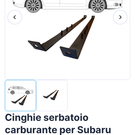
Magyar
Lietuvių
Hrvatski
Português
Slovenian
Latvian
Slovenčina
Cinghie serbatoio
carburante per Subaru