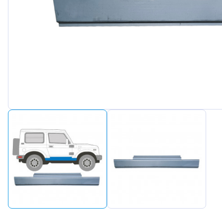
Peugeot
Renault
Seat
Skoda
Suzuki
Tesla
Toyota
Volkswa