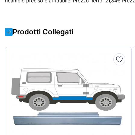
ricambio preciso e affidabile. Prezzo netto: 21,84€ Prez
Prodotti Collegati