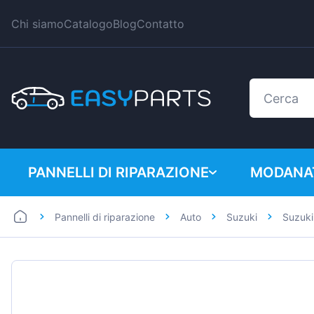
Chi siamo
Catalogo
Blog
Contatto
PANNELLI DI RIPARAZIONE
MODANAT
Pannelli di riparazione
Auto
Suzuki
Suzuki
Auto
BMW
Furgoni
Citroen
Dacia
Fiat