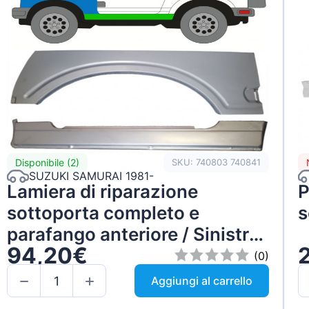
Disponibile (2)
SKU: 740803 740841
SUZUKI SAMURAI 1981-
Lamiera di riparazione
P
sottoporta completo e
s
parafango anteriore / Sinistra
94,20€
/ Set
(0)
Aggiungi al carrello