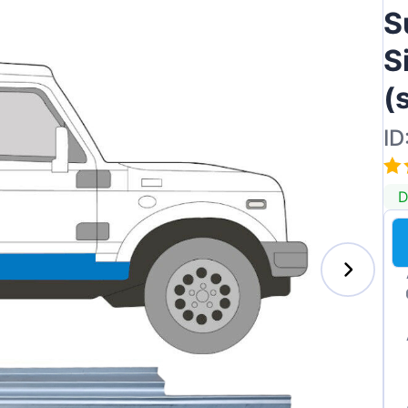
S
S
(
ID
D
s-Benz
xhall