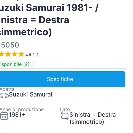
uzuki Samurai 1981- /
Magyar
Lietuvių
inistra = Destra
Hrvatski
simmetrico)
Português
:5050
Slovenian
4.8
Latvian
(
9
)
isponibile (2)
Slovenčina
Specifiche
Adatta
Suzuki Samurai
Anno di produzione
Lato
1981+
Sinistra = Destra
(simmetrico)