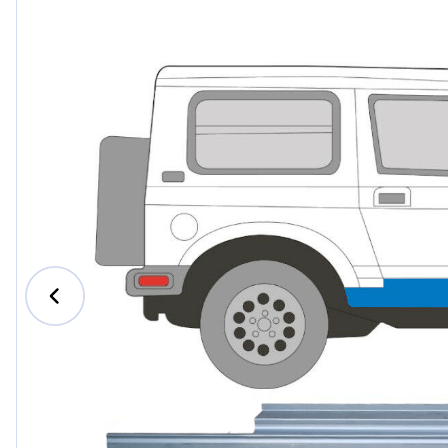
Ford
Honda
Hyundai
Iveco
Jeep
Kia
MAN
Mazda
Mercede
Nissan
Opel Vau