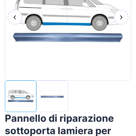
Magyar
Lietuvių
Hrvatski
Português
Slovenian
Latvian
Slovenčina
Pannello di riparazione
sottoporta lamiera per