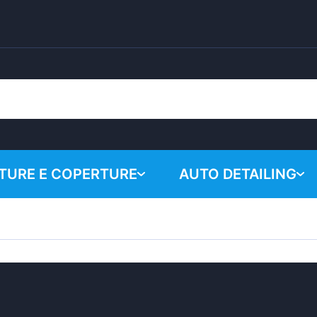
URE E COPERTURE
AUTO DETAILING
Il carrell
Prodotti chimici
Sistema di lucidatura
Accessori