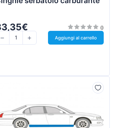
inghie serbatoio carburante
33,35€
()
Aggiungi al carrello