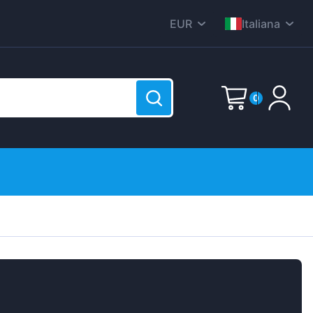
EUR
Italiana
CZK
English
DKK
Nederlands
0
HUF
Deutsch
PLN
Polski
E-Mail
GBP
Čeština
RON
Dansk
SEK
Password
(?)
Français
o è vuoto!
USD
Română
Svenska
Español
Suomen
Sign up now