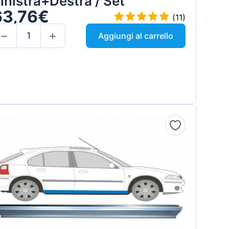
inistra+Destra / Set
63,76€
(11)
Aggiungi al carrello