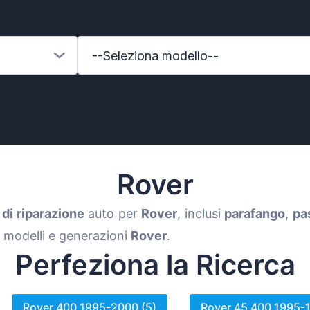
--Seleziona modello--
Rover
 di riparazione
auto per
Rover
, inclusi
parafango
,
pa
i modelli e generazioni
Rover
.
s-Benz
Perfeziona la Ricerca
xhall
Rover 400 1995-2000 (5)
Rover 45 400 1995-1