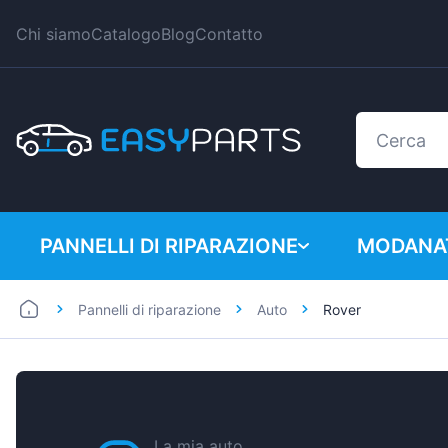
Chi siamo
Catalogo
Blog
Contatto
PANNELLI DI RIPARAZIONE
MODANAT
Pannelli di riparazione
Auto
Rover
Auto
BMW
Furgoni
Citroen
Dacia
Fiat
La mia auto