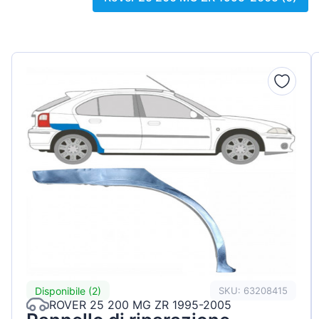
Peugeot
Renault
Seat
Skoda
Suzuki
Tesla
Toyota
Volkswa
Disponibile (2)
SKU: 63208415
ROVER 25 200 MG ZR 1995-2005