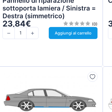
Pannello di riparazione
C
sottoporta lamiera / Sinistra =
Destra (simmetrico)
23,84€
(0)
Aggiungi al carrello