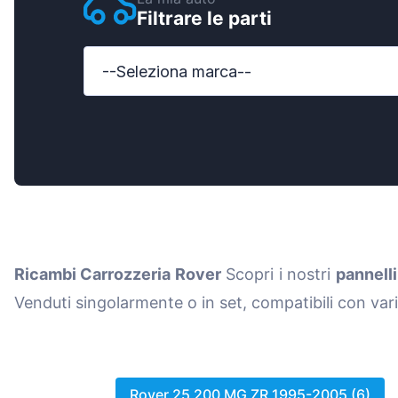
Filtrare le parti
Ford
Honda
--Seleziona marca--
Hyundai
Iveco
Jeep
Kia
MAN
Ricambi Carrozzeria Rover
Scopri i nostri
pannelli
Mazda
Venduti singolarmente o in set, compatibili con var
Mercede
Nissan
Opel Vau
Rover 25 200 MG ZR 1995-2005 (6)