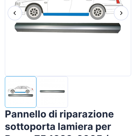
Magyar
Lietuvių
Hrvatski
Português
Slovenian
Latvian
Slovenčina
Pannello di riparazione
sottoporta lamiera per