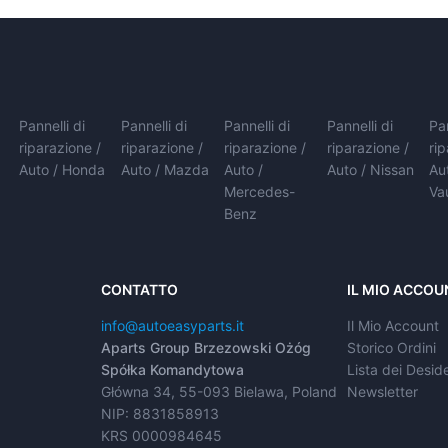
Pannelli di
Pannelli di
Pannelli di
Pannelli di
Pan
riparazione /
riparazione /
riparazione /
riparazione /
ri
Auto / Honda
Auto / Mazda
Auto /
Auto / Nissan
Au
Mercedes-
Va
Benz
CONTATTO
IL MIO ACCOU
info@autoeasyparts.it
Il Mio Account
Aparts Group Brzezowski Ożóg
Storico Ordini
Spółka Komandytowa
Lista dei Deside
Główna 34, 55-093 Bielawa, Poland
Newsletter
NIP: 8831858913
KRS 0000984645