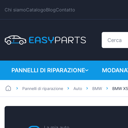
Chi siamo
Catalogo
Blog
Contatto
PANNELLI DI RIPARAZIONE
MODANAT
Pannelli di riparazione
Auto
BMW
BMW X5
Auto
BMW
Furgoni
Citroen
Dacia
Fiat
La mia auto