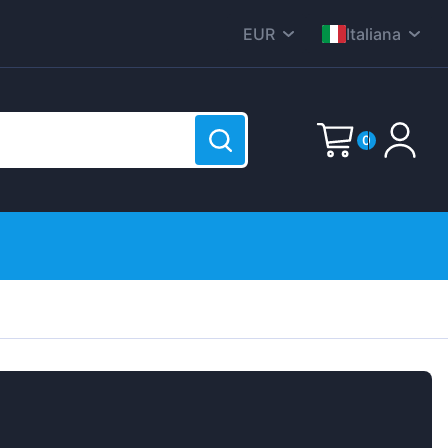
EUR
Italiana
CZK
English
DKK
Nederlands
0
HUF
Deutsch
PLN
Polski
E-Mail
GBP
Čeština
RON
Dansk
SEK
Password
(?)
Français
o è vuoto!
USD
Română
Svenska
Español
Suomen
Sign up now