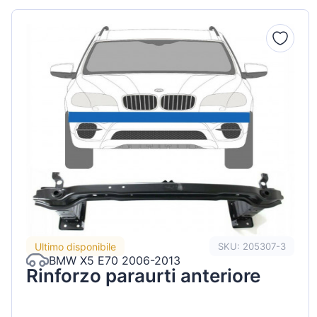
Peugeot
Renault
Seat
Skoda
Suzuki
Tesla
Toyota
Volkswa
Ultimo disponibile
SKU: 205307-3
BMW X5 E70 2006-2013
Rinforzo paraurti anteriore