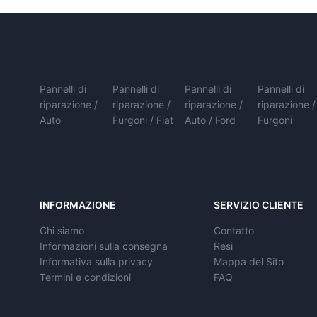
Pannelli di
Pannelli di
Pannelli di
Pannelli di
riparazione /
riparazione /
riparazione /
riparazione /
Auto
Furgoni / Fiat
Auto / Ford
Furgoni
INFORMAZIONE
SERVIZIO CLIENTE
Chi siamo
Contatto
Informazioni sulla consegna
Resi
Informativa sulla privacy
Mappa del Sito
Termini e condizioni
FAQ