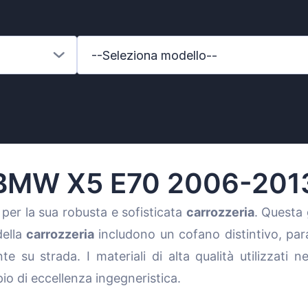
--Seleziona modello--
BMW X5 E70 2006-201
per la sua robusta e sofisticata
carrozzeria
. Questa
della
carrozzeria
includono un cofano distintivo, para
s-Benz
e su strada. I materiali di alta qualità utilizzati 
 di eccellenza ingegneristica.
xhall