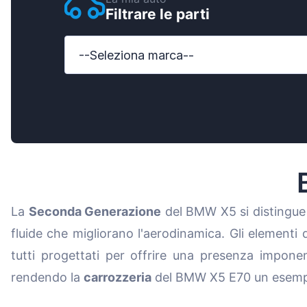
Filtrare le parti
Ford
Honda
--Seleziona marca--
Hyundai
Iveco
Jeep
Kia
MAN
La
Seconda Generazione
del BMW X5 si distingue 
Mazda
fluide che migliorano l'aerodinamica. Gli elementi 
Mercede
tutti progettati per offrire una presenza imponent
Nissan
rendendo la
carrozzeria
del BMW X5 E70 un esempio
Opel Vau