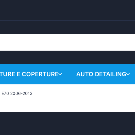
URE E COPERTURE
AUTO DETAILING
 E70 2006-2013
Il carrell
Prodotti chimici
Sistema di lucidatura
Accessori