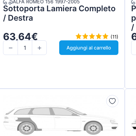
ALFA ROMEO 156 1997-2005
Sottoporta Lamiera Completo
P
/ Destra
p
/
63,64€
(11)
Aggiungi al carrello