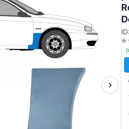
R
D
ID
D
s-Benz
xhall