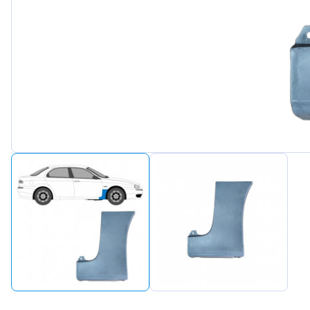
Peugeot
Renault
Seat
Skoda
Suzuki
Tesla
Toyota
Volkswa