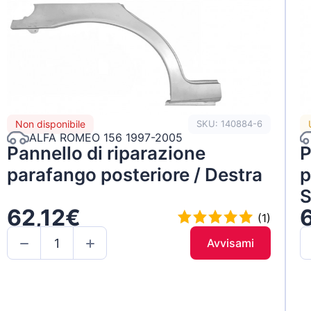
Non disponibile
SKU: 140884-6
ALFA ROMEO 156 1997-2005
Pannello di riparazione
P
parafango posteriore / Destra
p
S
62,12€
(1)
Avvisami