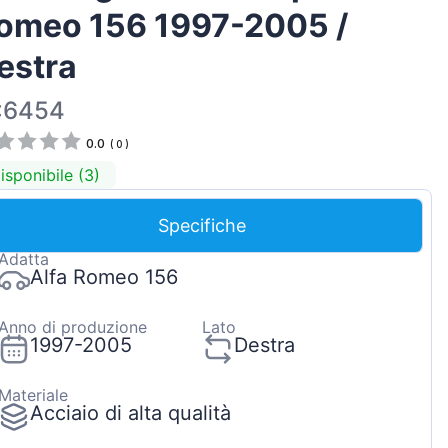
omeo 156 1997-2005 /
Magyar
Lietuvių
estra
Hrvatski
:6454
Português
0.0
(
0
)
Slovenian
isponibile (3)
Latvian
Slovenčina
Specifiche
Adatta
Alfa Romeo 156
Anno di produzione
Lato
1997-2005
Destra
Materiale
Acciaio di alta qualità