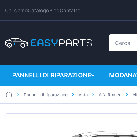
Chi siamo
Catalogo
Blog
Contatto
PANNELLI DI RIPARAZIONE
MODANAT
Pannelli di riparazione
Auto
Alfa Romeo
Al
Auto
BMW
Furgoni
Citroen
Dacia
Fiat