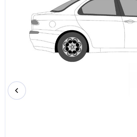
Ford
Honda
Hyundai
Iveco
Jeep
Kia
MAN
Mazda
Mercede
Nissan
Opel Vau