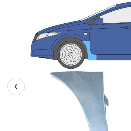
Ford
Honda
Hyundai
Iveco
Jeep
Kia
MAN
Mazda
Mercede
Nissan
Opel Vau