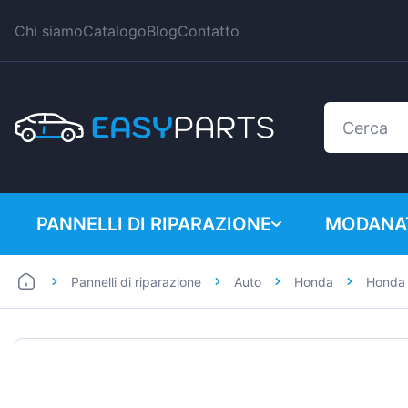
Chi siamo
Catalogo
Blog
Contatto
PANNELLI DI RIPARAZIONE
MODANAT
Pannelli di riparazione
Auto
Honda
Honda 
Auto
BMW
Furgoni
Citroen
Dacia
Fiat