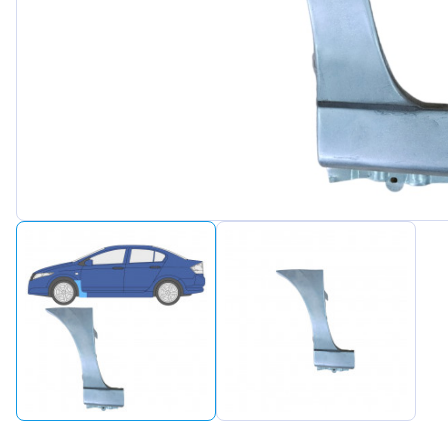
Peugeot
Renault
Seat
Skoda
Suzuki
Tesla
Toyota
Volkswa