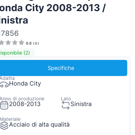
onda City 2008-2013 /
Magyar
Lietuvių
inistra
Hrvatski
:7856
Português
0.0
(
0
)
Slovenian
isponibile (2)
Latvian
Slovenčina
Specifiche
Adatta
Honda City
Anno di produzione
Lato
2008-2013
Sinistra
Materiale
Acciaio di alta qualità