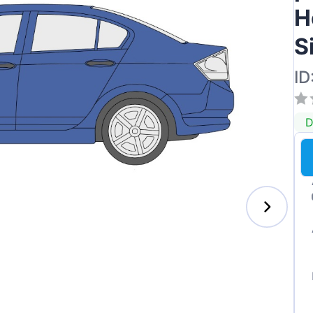
H
S
ID
D
s-Benz
xhall