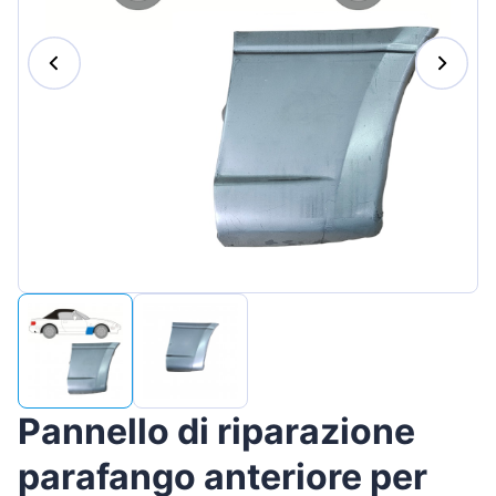
Magyar
Lietuvių
Hrvatski
Português
Slovenian
Latvian
Slovenčina
Pannello di riparazione
parafango anteriore per