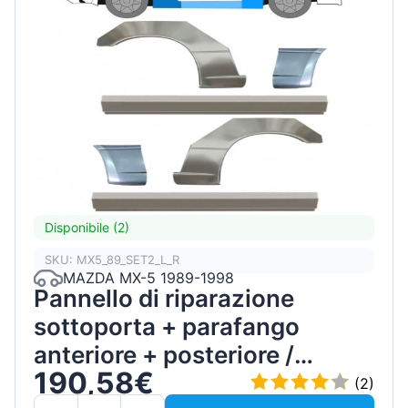
Disponibile (2)
SKU: MX5_89_SET2_L_R
MAZDA MX-5 1989-1998
Pannello di riparazione
sottoporta + parafango
anteriore + posteriore /
190,58€
Sinistra+Destra / Set
(2)