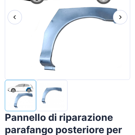
Magyar
Lietuvių
Hrvatski
Português
Slovenian
Latvian
Slovenčina
Pannello di riparazione
parafango posteriore per