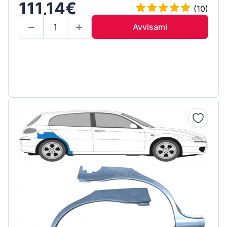
111,14€
(10)
Avvisami