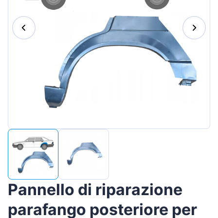
Magyar
Lietuvių
Hrvatski
Português
Slovenian
Latvian
Slovenčina
Pannello di riparazione
parafango posteriore per