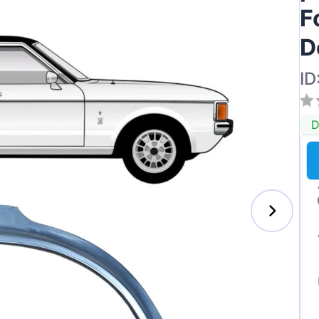
F
D
ID
D
s-Benz
xhall