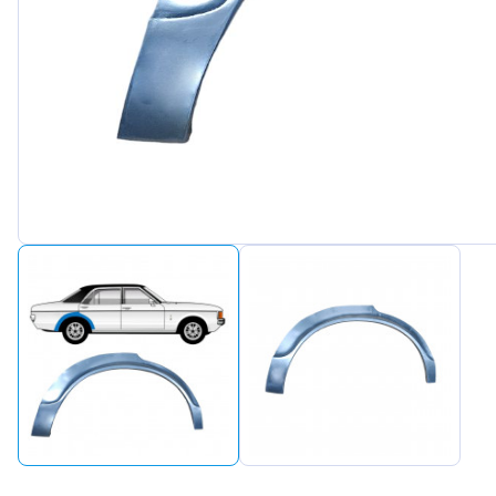
Peugeot
Renault
Seat
Skoda
Suzuki
Tesla
Toyota
Volkswa