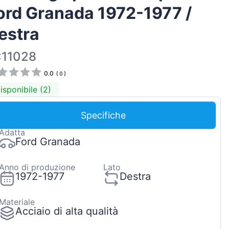
ord Granada 1972-1977 /
Magyar
Lietuvių
estra
Hrvatski
:11028
Português
0.0
(
0
)
Slovenian
isponibile (2)
Latvian
Slovenčina
Specifiche
Adatta
Ford Granada
Anno di produzione
Lato
1972-1977
Destra
Materiale
Acciaio di alta qualità