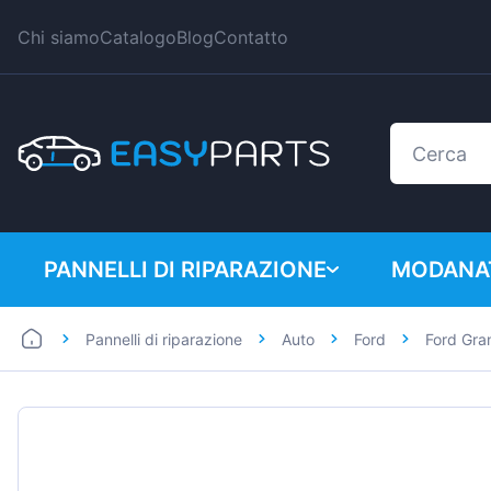
Chi siamo
Catalogo
Blog
Contatto
PANNELLI DI RIPARAZIONE
MODANAT
Pannelli di riparazione
Auto
Ford
Ford Gra
Auto
BMW
Furgoni
Citroen
Dacia
Fiat