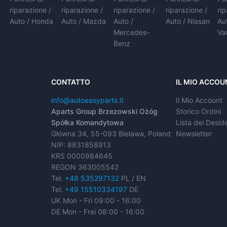
riparazione /
riparazione /
riparazione /
riparazione /
ri
Auto / Honda
Auto / Mazda
Auto /
Auto / Nissan
Au
Mercedes-
Va
Benz
CONTATTO
IL MIO ACCOU
info@autoeasyparts.it
Il Mio Account
Aparts Group Brzezowski Ożóg
Storico Ordini
Spółka Komandytowa
Lista dei Deside
Główna 34, 55-093 Bielawa, Poland
Newsletter
NIP: 8831858913
KRS 0000984645
REGON 363005542
Tel.
+48 535297132
PL / EN
Tel.
+49 15510334197
DE
UK Mon - Fri 09:00 - 16:00
DE Mon - Frei 08:00 - 16:00