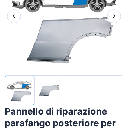
Magyar
Lietuvių
Hrvatski
Português
Slovenian
Latvian
Slovenčina
Pannello di riparazione
parafango posteriore per