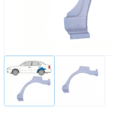
Peugeot
Renault
Seat
Skoda
Suzuki
Tesla
Toyota
Volkswa