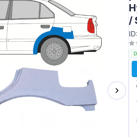
H
/
ID
D
s-Benz
xhall