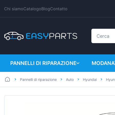
Chi siamo
Catalogo
Blog
Contatto
PANNELLI DI RIPARAZIONE
MODANAT
Pannelli di riparazione
Auto
Hyundai
Hyun
Auto
BMW
Furgoni
Citroen
Dacia
Fiat