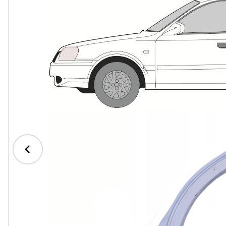
Ford
Honda
Hyundai
Iveco
Jeep
Kia
MAN
Mazda
Mercede
Nissan
Opel Vau