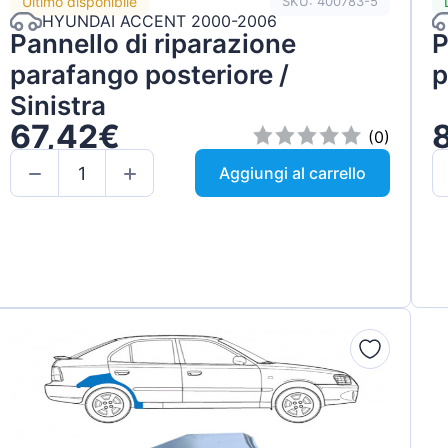
Ultimo disponibile
SKU: 400783-5
HYUNDAI ACCENT 2000-2006
Pannello di riparazione
P
parafango posteriore /
p
Sinistra
67,42€
(0)
Aggiungi al carrello