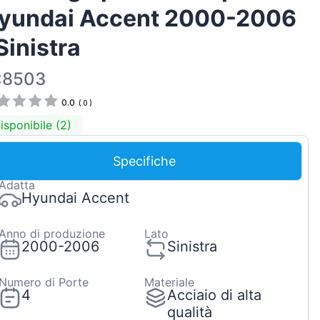
yundai Accent 2000-2006
Magyar
Lietuvių
 Sinistra
Hrvatski
:8503
Português
0.0
(
0
)
Slovenian
isponibile (2)
Latvian
Slovenčina
Specifiche
Adatta
Hyundai Accent
Anno di produzione
Lato
2000-2006
Sinistra
Numero di Porte
Materiale
4
Acciaio di alta
qualità