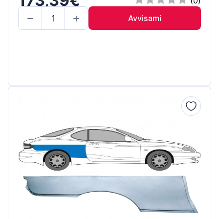
173,39€
(0)
Avvisami