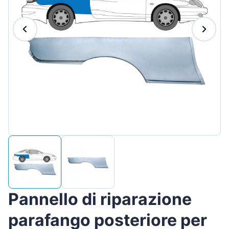
Magyar
Lietuvių
Hrvatski
Português
Slovenian
Latvian
Slovenčina
Pannello di riparazione
parafango posteriore per