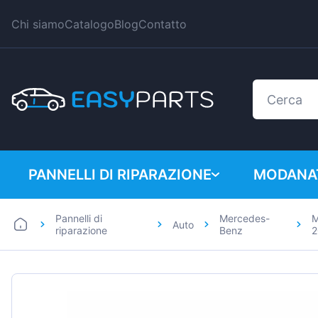
Chi siamo
Catalogo
Blog
Contatto
PANNELLI DI RIPARAZIONE
MODANAT
Pannelli di
Mercedes-
M
Auto
Auto
BMW
riparazione
Benz
2
Furgoni
Citroen
Dacia
Fiat