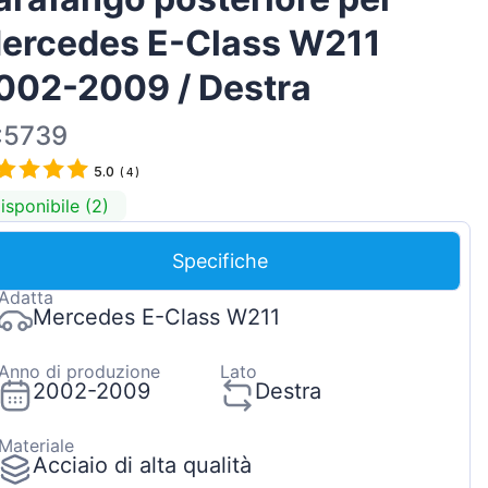
Magyar
ercedes E-Class W211
Lietuvių
002-2009 / Destra
Hrvatski
Português
:5739
Slovenian
5.0
(
4
)
Latvian
isponibile (2)
Slovenčina
Specifiche
Adatta
Mercedes E-Class W211
Anno di produzione
Lato
2002-2009
Destra
Materiale
Acciaio di alta qualità