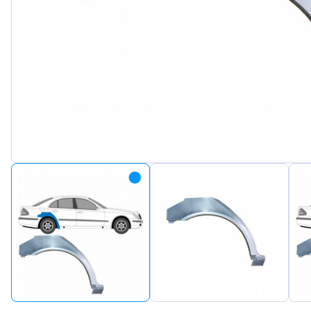
Peugeot
Renault
Seat
Skoda
Suzuki
Tesla
Toyota
Volkswa