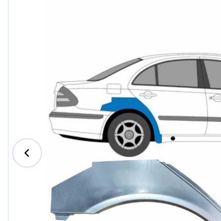
Ford
Honda
Hyundai
Iveco
Jeep
Kia
MAN
Mazda
Mercede
Nissan
Opel Vau