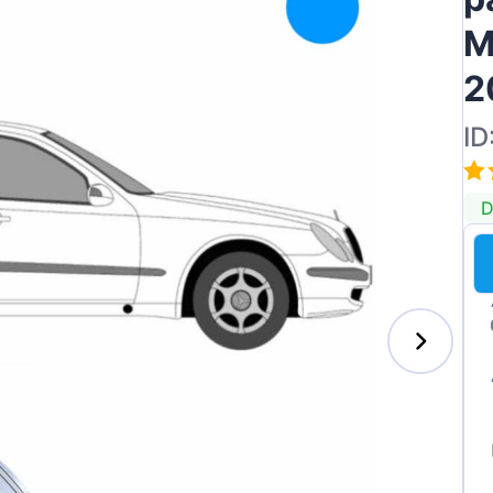
M
2
ID
D
s-Benz
xhall