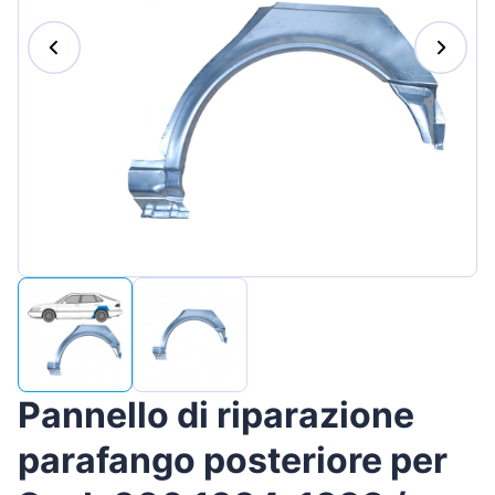
Magyar
Lietuvių
Hrvatski
Português
Slovenian
Latvian
Slovenčina
Pannello di riparazione
parafango posteriore per