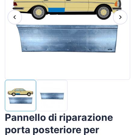
Magyar
Lietuvių
Hrvatski
Português
Slovenian
Latvian
Slovenčina
Pannello di riparazione
porta posteriore per