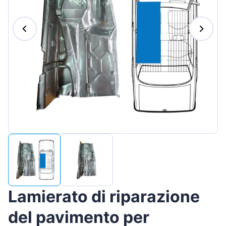
Magyar
Lietuvių
Hrvatski
Português
Slovenian
Latvian
Slovenčina
Lamierato di riparazione
del pavimento per