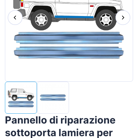
Magyar
Lietuvių
Hrvatski
Português
Slovenian
Latvian
Slovenčina
Pannello di riparazione
sottoporta lamiera per