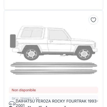
Non disponibile
SKU: 264441-1_X2
DAIHATSU FEROZA ROCKY FOURTRAK 1993-
2001