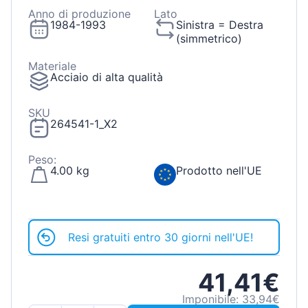
Anno di produzione
Lato
1984-1993
Sinistra = Destra
(simmetrico)
Materiale
Acciaio di alta qualità
SKU
264541-1_X2
Peso:
4.00 kg
Prodotto nell'UE
Resi gratuiti entro 30 giorni nell'UE!
41,41€
Imponibile: 33,94€