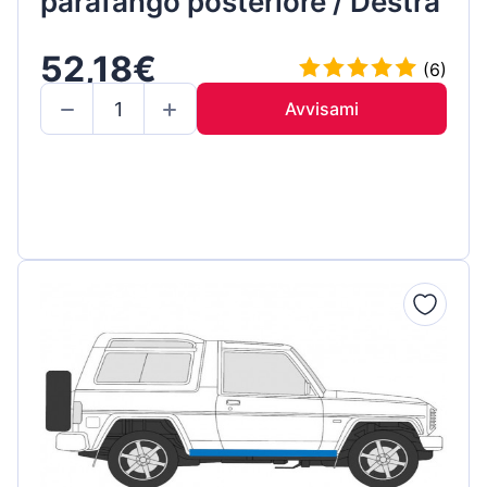
parafango posteriore / Destra
52,18€
(6)
Avvisami