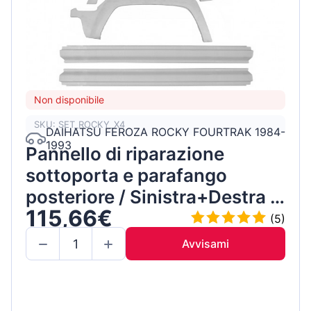
Non disponibile
SKU: SET_ROCKY_X4
DAIHATSU FEROZA ROCKY FOURTRAK 1984-
1993
Pannello di riparazione
sottoporta e parafango
posteriore / Sinistra+Destra /
115,66€
Set
(5)
Avvisami