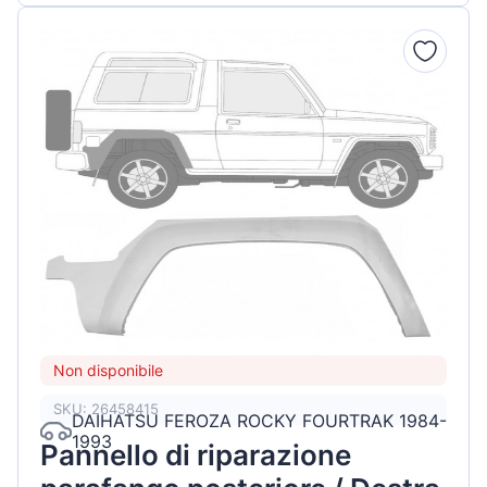
Non disponibile
SKU: 26458415
DAIHATSU FEROZA ROCKY FOURTRAK 1984-
1993
Pannello di riparazione