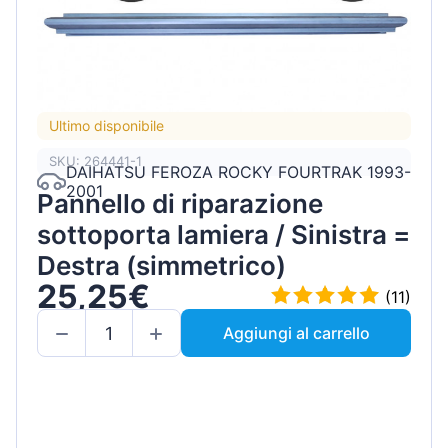
Ultimo disponibile
SKU: 264441-1
DAIHATSU FEROZA ROCKY FOURTRAK 1993-
2001
Pannello di riparazione
sottoporta lamiera / Sinistra =
Destra (simmetrico)
25,25€
(11)
Aggiungi al carrello