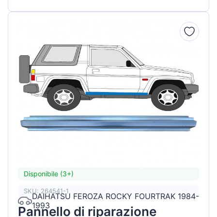
Disponibile (3+)
SKU: 264541-1
DAIHATSU FEROZA ROCKY FOURTRAK 1984-
1993
Pannello di riparazione