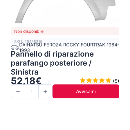
Non disponibile
SKU: 26458315
DAIHATSU FEROZA ROCKY FOURTRAK 1984-
1993
Pannello di riparazione
parafango posteriore /
Sinistra
52,18€
(5)
Avvisami