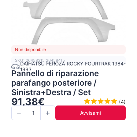
Non disponibile
SKU: 26458315 26458415
DAIHATSU FEROZA ROCKY FOURTRAK 1984-
1993
Pannello di riparazione
parafango posteriore /
Sinistra+Destra / Set
91,38€
(4)
Avvisami