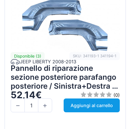
Disponibile (3)
SKU: 341193-1 341194-1
JEEP LIBERTY 2008-2013
Pannello di riparazione
sezione posteriore parafango
posteriore / Sinistra+Destra /
52,14€
Set
(0)
Aggiungi al carrello