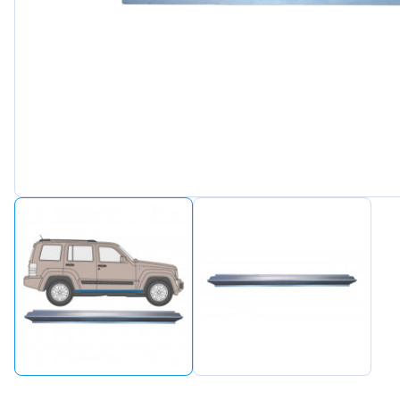
Peugeot
Renault
Seat
Skoda
Suzuki
Tesla
Toyota
Volkswa