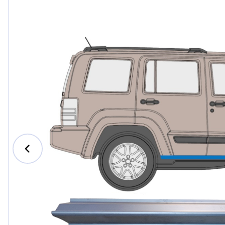
Ford
Honda
Hyundai
Iveco
Jeep
Kia
MAN
Mazda
Mercede
Nissan
Opel Vau