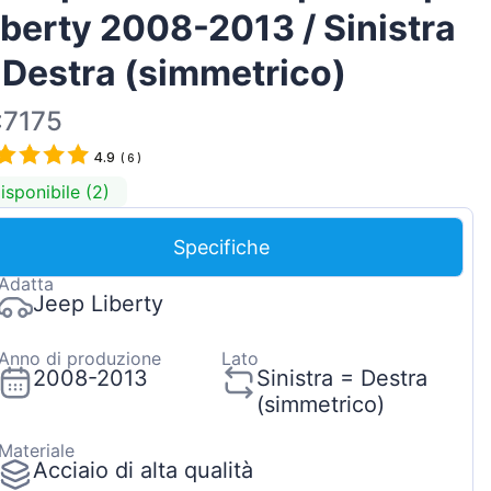
iberty 2008-2013 / Sinistra
Magyar
Lietuvių
 Destra (simmetrico)
Hrvatski
:7175
Português
4.9
(
6
)
Slovenian
isponibile (2)
Latvian
Slovenčina
Specifiche
Adatta
Jeep Liberty
Anno di produzione
Lato
2008-2013
Sinistra = Destra
(simmetrico)
Materiale
Acciaio di alta qualità