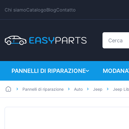
Chi siamo
Catalogo
Blog
Contatto
PANNELLI DI RIPARAZIONE
MODANAT
Pannelli di riparazione
Auto
Jeep
Jeep Li
Auto
BMW
Furgoni
Citroen
Dacia
Fiat