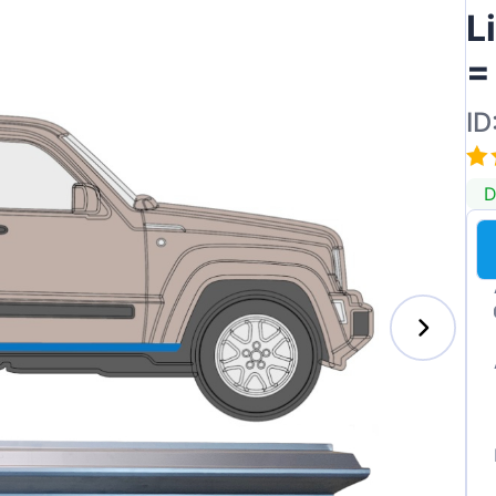
L
=
ID
D
s-Benz
xhall