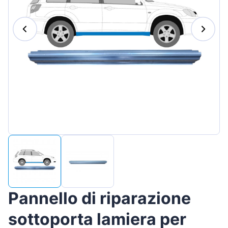
Magyar
Lietuvių
Hrvatski
Português
Slovenian
Latvian
Slovenčina
Pannello di riparazione
sottoporta lamiera per