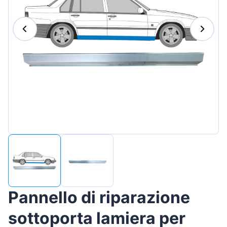
Magyar
Lietuvių
Hrvatski
Português
Slovenian
Latvian
Slovenčina
Pannello di riparazione
sottoporta lamiera per