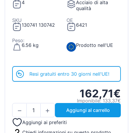
4
Acciaio di alta
qualità
SKU
OE
130741 130742
6421
Peso:
6.56 kg
Prodotto nell'UE
Resi gratuiti entro 30 giorni nell'UE!
162,71€
Imponibile: 133,37€
Aggiungi al carrello
Aggiungi ai preferiti
Chiedi informazioni su questo prodotto