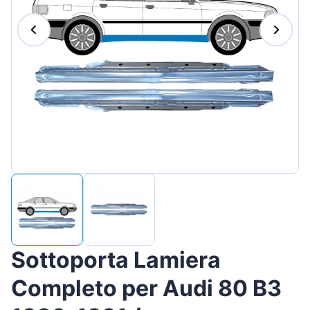
Magyar
Lietuvių
Hrvatski
Português
Slovenian
Latvian
Slovenčina
Sottoporta Lamiera
Completo per Audi 80 B3