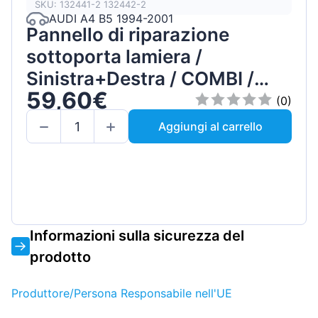
SKU: 132441-2 132442-2
AUDI A4 B5 1994-2001
Pannello di riparazione
sottoporta lamiera /
Sinistra+Destra / COMBI /
59,60€
SEDAN / Set
(0)
Aggiungi al carrello
Informazioni sulla sicurezza del
prodotto
Produttore/Persona Responsabile nell'UE