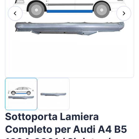
Magyar
Lietuvių
Hrvatski
Português
Slovenian
Latvian
Slovenčina
Sottoporta Lamiera
Completo per Audi A4 B5